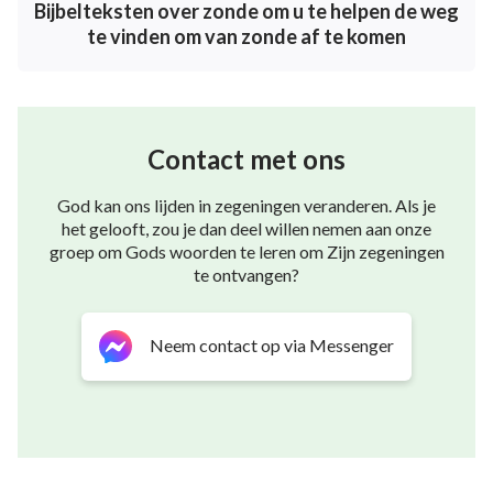
Bijbelteksten over zonde om u te helpen de weg
te vinden om van zonde af te komen
Wie op zijn hart vertrouwt, die is een dwaas, maar wie
in wijsheid zijn weg gaat, die zal ontkomen.
(Spreuken 28:26)
Contact met ons
Beter een arme maar wijze jongeman, dan een oude
maar dwaze koning die van geen waarschuwing meer
God kan ons lijden in zegeningen veranderen. Als je
het gelooft, zou je dan deel willen nemen aan onze
wil weten.
groep om Gods woorden te leren om Zijn zegeningen
te ontvangen?
(Prediker 4:13)
Het is beter te luisteren naar de bestraffing van een
Neem contact op via Messenger
wijze dan dat iemand luistert naar het lied van
dwazen.
(Prediker 7:5)