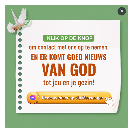
De wijsheid maakt de wijze sterker dan tien
machthebbers die in de stad zijn.
(Prediker 7:19)
Wie het gebod in acht neemt, ondervindt geen
kwaad. Het hart van de wijze kent tijd en gelegenheid.
(Prediker 8:5)
Wijsheid is beter dan wapentuig, maar één zondaar
bederft veel goeds.
(Prediker 9:18)
Als het ijzer bot wordt en iemand slijpt de snede niet,
dan moet hij meer kracht zetten. Het voornaamste
om te slagen is wijsheid.