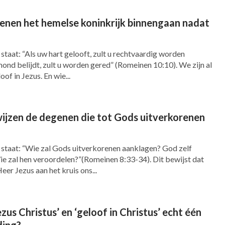
enen het hemelse koninkrijk binnengaan nadat
staat: “Als uw ​hart​ gelooft, zult u ​rechtvaardig​ worden
mond belijdt, zult u worden gered” (Romeinen 10:10). We zijn al
of in Jezus. En wie...
ijzen de degenen die tot Gods uitverkorenen
l staat: “Wie zal Gods uitverkorenen aanklagen? God zelf
Wie zal hen veroordelen?”(Romeinen 8:33-34). Dit bewijst dat
eer Jezus aan het kruis ons...
ezus Christus’ en ‘geloof in Christus’ echt één
ding?