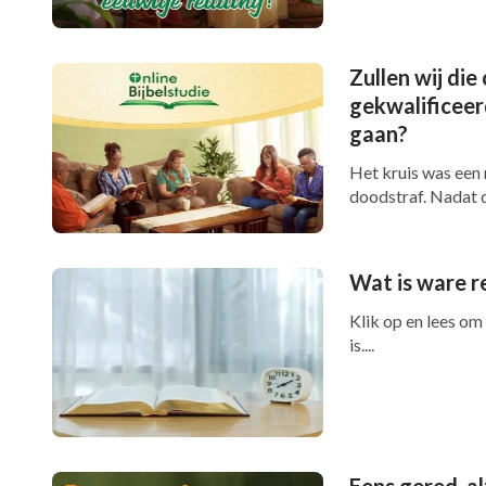
Zullen wij die
gekwalificeer
gaan?
Het kruis was een
doodstraf. Nadat d
als een zondoffer e
Wat is ware r
Klik op en lees om
is....
Eens gered, al