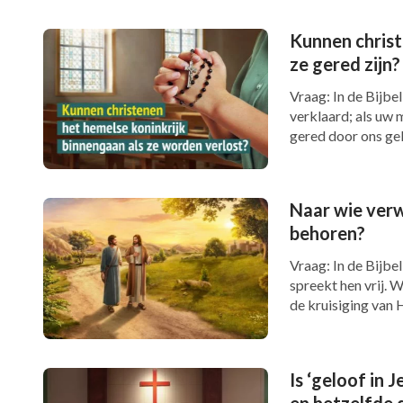
Kunnen christ
ze gered zijn?
Vraag: In de Bijbel 
verklaard; als uw 
gered door ons gelo
Naar wie verw
behoren?
Vraag: In de Bijbe
spreekt hen vrij. 
de kruisiging van H
Is ‘geloof in J
en hetzelfde 