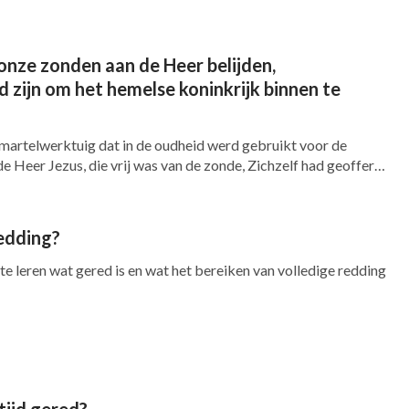
 onze zonden aan de Heer belijden,
d zijn om het hemelse koninkrijk binnen te
 martelwerktuig dat in de oudheid werd gebruikt voor de
e Heer Jezus, die vrij was van de zonde, Zichzelf had geofferd
n was gekruisigd voor de ...
edding?
 te leren wat gered is en wat het bereiken van volledige redding
tijd gered?