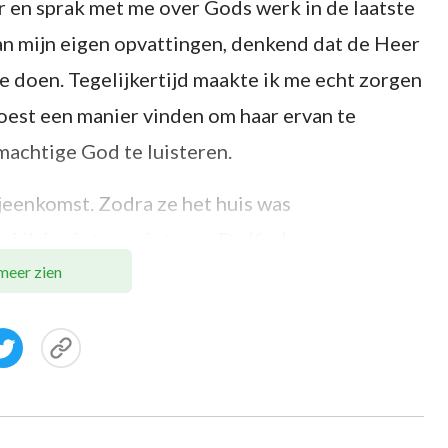
 en sprak met me over Gods werk in de laatste
an mijn eigen opvattingen, denkend dat de Heer
 doen. Tegelijkertijd maakte ik me echt zorgen
oest een manier vinden om haar ervan te
achtige God te luisteren.
jeenkomst. Zodra ze het huis was
i ik je niet om niet naar De Kerk van
meer zien
g steeds heen? Als je niet naar me luistert,
om hiermee om te gaan!”
 werd en ze draaide zich zwijgend om en knielde
bidden, kon ik mijn geduld met haar niet
n te denken: “Ze gelooft al meer dan 20 jaar in