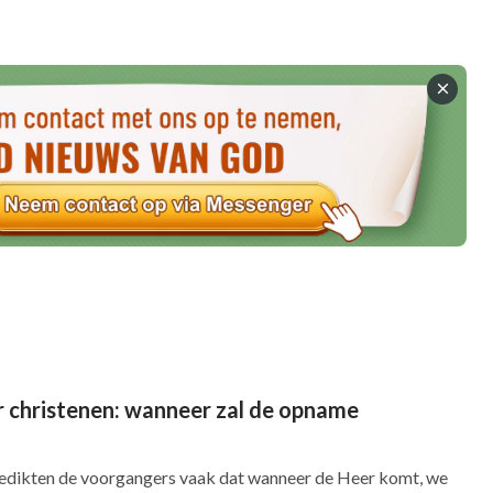
hoot diep wortel in mijn hart. Onbewust ging ik
 hymne “Ik ben bereid me te onderwerpen aan
 videoclip laat zien hoe deze zuster haar
realiseert na het lezen van de woorden van
s werk overgeeft. De ervaring van de zus heeft
k had gehoord, drukten allemaal de
it. Ik had geen enkel lied gehoord dat liet zien
acht eraan hoe mijn vrouw en ik al meer dan
. We leefden in de situatie dat we overdag
 en we waren gretig op een dag van de slavernij
 christenen: wanneer zal de opname
e gevoelens van ons hart. Toen ik uit deze
on zuiveren en veranderen, voelde ik Gods
redikten de voorgangers vaak dat wanneer de Heer komt, we
en.