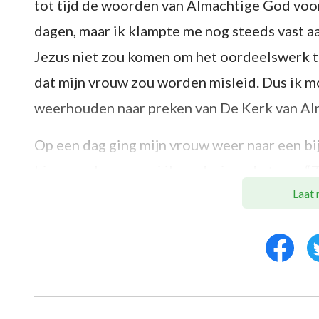
tot tijd de woorden van Almachtige God voor
dagen, maar ik klampte me nog steeds vast a
Jezus niet zou komen om het oordeelswerk te
dat mijn vrouw zou worden misleid. Dus ik m
weerhouden naar preken van De Kerk van Alm
Op een dag ging mijn vrouw weer naar een bi
binnengekomen, zei ik op dreigende toon: “Ze
Laat 
Almachtige God te gaan? Waarom ga je daar no
stuur ik je terug naar China. Het is aan jou 
Mijn vrouw zei niets toen ze zag dat ik boos
neer om tot God te bidden. Toen ik haar zag 
verliezen. Ondertussen kon ik het niet nalate