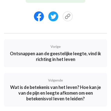
het werk van Gods kruisiging, maar de mens bleef
leven in de verdorven satanische gezindheid van
weleer. Dit is de reden dat de mens volledig moet
worden gered van zijn verdorven satanische
gezindheid, zodat zijn zondige natuur volledig kan
worden weggevaagd en niet meer zal opkomen,
Vorige
waardoor de gezindheid van de mens kan worden
Ontsnappen aan de geestelijke leegte, vind ik
getransformeerd. Hiertoe moet de mens het pad
richting in het leven
naar groei in het leven, de weg van leven en de weg
naar verandering van gezindheid begrijpen.
Bovendien moet de mens handelen in
Volgende
overeenstemming met dit pad, zodat zijn
Wat is de betekenis van het leven? Hoe kan je
gezindheid geleidelijk kan veranderen en hij kan
van de pijn en leegte afkomen om een
leven in het schijnende licht, zodat al wat hij doet in
betekenisvol leven te leiden?
overeenstemming is met de wil van God, zodat hij