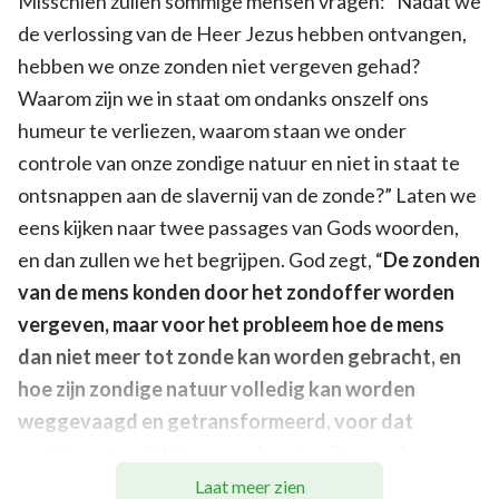
Misschien zullen sommige mensen vragen: “Nadat we
de verlossing van de Heer Jezus hebben ontvangen,
hebben we onze zonden niet vergeven gehad?
Waarom zijn we in staat om ondanks onszelf ons
humeur te verliezen, waarom staan ​​we onder
controle van onze zondige natuur en niet in staat te
ontsnappen aan de slavernij van de zonde?” Laten we
eens kijken naar twee passages van Gods woorden,
en dan zullen we het begrijpen. God zegt, “
De zonden
van de mens konden door het zondoffer worden
vergeven, maar voor het probleem hoe de mens
dan niet meer tot zonde kan worden gebracht, en
hoe zijn zondige natuur volledig kan worden
weggevaagd en getransformeerd, voor dat
probleem heeft hij geen oplossing. De zonden van
de mens werden vergeven en dit is het gevolg van
Laat meer zien