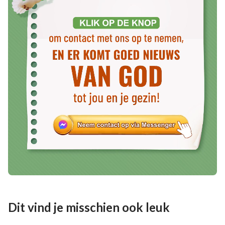
keerde God nadat de zonden van de mensen waren
vergeven terug in het vlees om de mens naar een
nieuw tijdperk te leiden. Hij begon het werk van
tuchtiging en oordeel, waardoor de mens in een
hogere sfeer terechtkwam. Iedereen die zich aan
Zijn heerschappij onderwerpt, zal een hogere
waarheid genieten en een rijkere zegen ontvangen.
Ze zullen echt in het licht leven en de waarheid, de
weg en het leven verkrijgen.
”
We kunnen uit deze woorden van God leren dat de
Heer Jezus in het Tijdperk van Genade het werk van
de verlossing van de mensheid uitvoerde, waardoor
de mensheid vergeving van zonden kon ontvangen en
kon ontsnappen aan veroordeling en vervloeking
Dit vind je misschien ook leuk
door de wetten. Zolang we de redding van de Heer