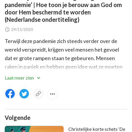
pandemie’ | Hoe toon je berouw aan God om
door Hem beschermd te worden
(Nederlandse ondertiteling)
29/11/2020
Terwijl deze pandemie zich steeds verder over de
wereld verspreidt, krijgen veel mensen het gevoel
dat er grote rampen staan te gebeuren. Mensen
raken in paniek en hebben geen idee wat ze moeten
doen, behalve zich afzonderen en thuisblijven. Ze
Laat meer zien
weten niet hoe ze zich tegen de pandemie kunnen
beschermen of aan de grote rampen kunnen
ontkomen. Lang geleden profeteerde de Heer Jezus:
“Het ene volk zal tegen het andere ten strijde trekken
Volgende
en het ene koninkrijk zal de strijd aanbinden met het
andere, er zullen zware aardbevingen komen en
Christelijke korte schets ‘De