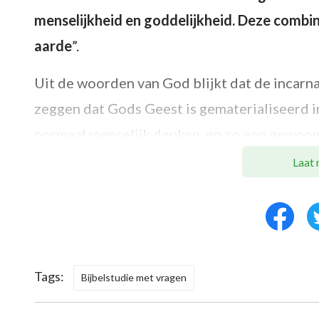
menselijkheid en goddelijkheid. Deze combi
aarde
”.
Uit de woorden van God blijkt dat de incarnat
zeggen dat Gods Geest is gematerialiseerd i
normaal menselijk denken, en zo een gewoon
onder de mensen. Dit vlees heeft normale me
Laat 
Hoewel Zijn vlees uiterlijk gewoon en normaa
stem uitdrukken en de mensheid leiden en r
goddelijkheid heeft. Volledige goddelijkhei
inherente gezindheid van God, Gods heilige 
Tags:
Bijbelstudie met vragen
en is, Gods almacht en wijsheid, en Gods geza
het vlees. Het vlees is Christus. Het is de pr