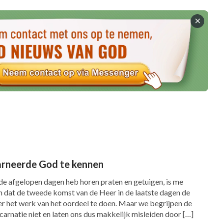
e goddelijkheid heeft, kan Hij God
 en de mensheid redden. Omdat Christus
 woord direct uitdrukken en Gods woord niet
en overal uitdrukken, in de behoeften van de
 de hele mensheid leiden. Alleen omdat
ds identiteit en essentie bezit, kunnen we
 God Zelf is.
 doet het er weinig toe of het vlees van God
is. Het heeft meer te maken met het feit dat er
arneerde God te kennen
 normale vlees. Geen mens is in staat deze
e de afgelopen dagen heb horen praten en getuigen, is me
zien. Als toen de Heer Jezus kwam om Zijn
n dat de tweede komst van de Heer in de laatste dagen de
ier het werk van het oordeel te doen. Maar we begrijpen de
 en Zijn woord en werk had ervaren, had
carnatie niet en laten ons dus makkelijk misleiden door […]