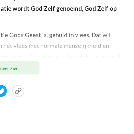
natie wordt God Zelf genoemd, God Zelf op
ie Gods Geest is, gehuld in vlees. Dat wil
n het vlees met normale menselijkheid en
 en normaal mens wordt die werkt en spreekt
nselijkheid, maar ook volledige goddelijkheid.
meer zien
l lijkt, kan Hij Gods werk op zich nemen, Gods
edden. Dat komt doordat Hij volledige
d betekent dat alles wat Gods Geest bezit – de
en rechtvaardige essentie, alles wat God heeft
g en kracht – allemaal zijn gematerialiseerd in
aktische God die hier op aarde is om Zijn werk te