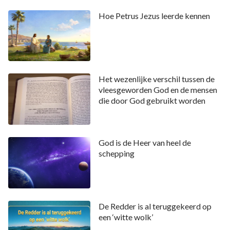
plaatselijke pestkoppen zijn, en deze gevolgd worden
Hoe Petrus Jezus leerde kennen
door ‘vliegjes’ die totaal geen
onderscheidingsvermogen hebben, en als de
gemeenteleden, zelfs als ze de waarheid hebben
gezien, nog altijd de greep en manipulatie van deze
Het wezenlijke verschil tussen de
pestkoppen niet kunnen afwijzen, dan zullen al deze
vleesgeworden God en de mensen
die door God gebruikt worden
dwazen uiteindelijk worden verstoten. Deze vliegjes
hebben misschien niets vreselijks gedaan, maar zij zijn
nóg bedrieglijker, nóg gladder en ongrijpbaarder, en
God is de Heer van heel de
iedereen die zo is, zal worden verstoten. Er zal er niet
schepping
één overblijven! Zij die aan Satan toebehoren, zullen
aan Satan worden teruggegeven, terwijl zij die aan
God toebehoren, beslist op zoek zullen gaan naar de
De Redder is al teruggekeerd op
waarheid; dit wordt bepaald door hun natuur. Laat al
een ‘witte wolk’
degenen die Satan volgen vergaan! Aan zulke mensen