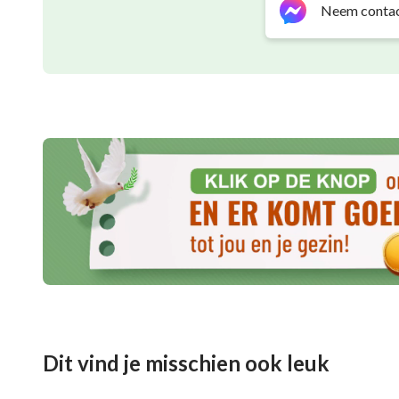
Neem contac
melodieus …; sommigen waren grimmig, somm
sommigen waren schattig, sommigen waren 
naïef … Stuk voor stuk kwamen ze allemaal te
onverschillig tegenover elkaar, niet de moe
met het bijzondere leven dat hun door de S
en bruutheid verschenen ze in de bossen en 
volledig heerszuchtig – ze waren immers de 
het moment dat hun verschijnen werd bepaal
bossen’ en ‘namen ze bezit van de bergen’, 
en de reikwijdte van hun bestaan bepaald. Zi
en bossen en daarom waren ze zo wild en zo 
Dit vind je misschien ook leuk
genoemd, puur omdat, van alle schepselen, zi