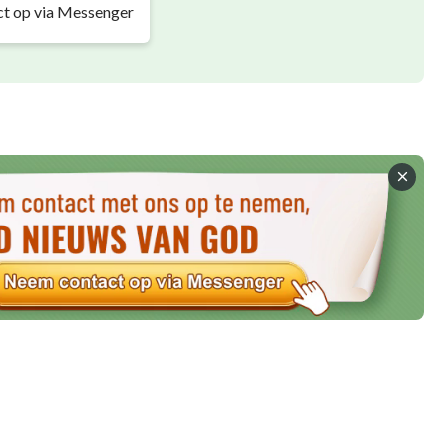
t op via Messenger
igen waren mooi, sommigen waren walgelijk,
angstaanjagend, sommigen waren charmant
voorschijn. Zie hoe ze bliezen, vrijgevochten,
ite nemend om elkaar een blik te gunnen … Elk
chepper was geschonken, met hun eigen wildheid
op de bergen. Met minachting voor iedereen, zo
echte heersers over de bergen en bossen. Vanaf
d door de Schepper, ‘namen ze bezit van de
want de Schepper had hun grenzen al vastgelegd
j alleen waren de ware heersers van de bergen
minachtend. Ze werden ‘wilde dieren’
j echt wild, bruut en ontembaar waren. Ze