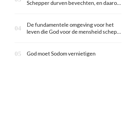
Schepper durven bevechten, en daarom
leeft alles in de juiste orde
De fundamentele omgeving voor het
leven die God voor de mensheid schept:
licht
God moet Sodom vernietigen