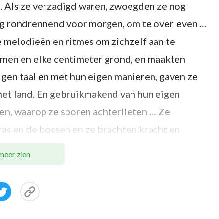
it. Als ze verzadigd waren, zwoegden ze nog
ig rondrennend voor morgen, om te overleven …
 melodieën en ritmes om zichzelf aan te
omen en elke centimeter grond, en maakten
igen taal en met hun eigen manieren, gaven ze
het land. En gebruikmakend van hun eigen
gen, waarop ze sporen achterlieten … Ze
ras en de bossen en ze brachten kracht en
ssen en brachten de vermaningen en groeten van
meer zien
en die Hij had geschapen en op dit moment
en en Hij dacht diep na. Hij sprak Zijn woorden