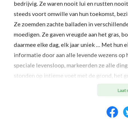
bedrijvig. Ze waren nooit lui en rustten noo
steeds voort omwille van hun toekomst, bez
Ze zoemden zachte balladen in verschillende
moedigen. Ze gaven vreugde aan het gras, b
daarmee elke dag, elk jaar uniek … Met hun e
informatie door aan alle levende wezens op 
speciale levensloop, markeerden ze alle din
stonden op intieme voet met de grond, het g
vitaliteit naar de bodem, het gras en de bo
Laat 
de Schepper over aan alle levende wezens …
De blik van de Schepper ging over alle ding
bleven Zijn ogen rusten op de bossen en berg