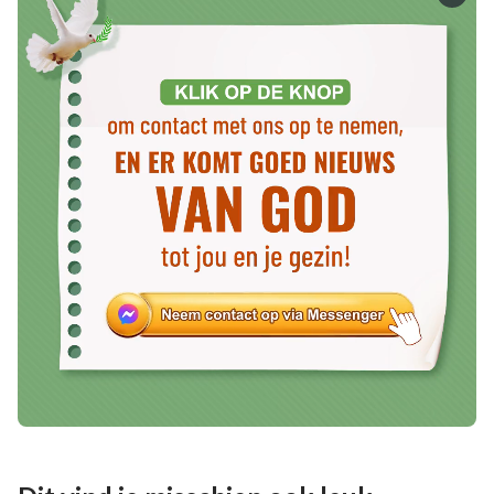
geschonken heeft, of geselecteerd heeft, hoeft
slechts Zijn gezindheid te provoceren en Zijn principe
van geduld en verdraagzaamheid te overtreden, en
Hij zal Zijn rechtvaardige gezindheid vrijlaten en
onthullen zonder de minste vorm van genade of
aarzeling – een gezindheid die geen belediging
tolereert.
Het Woord, Deel II, Over het kennen van God, God Zelf, de
unieke II